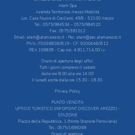
Atam Spa
Azienda Territoriale Arezzo Mobilità
Loc. Case Nuove di Ceciliano, 49/5 - 52100 Arezzo
Tel.: 0575/984534 – 0575/984520
Fax: 0575/381012
Email:
atam@atamarezzo.it
- Pec:
atam@pec.atamarezzo.it
PIVA: IT00368260519 - CF: 92004460512
REA 106838 - Cap soc. 4.811.714,00 i.v.
Orario di apertura degli uffici:
Tutti i giorni compreso il sabato
dalle ore 8.00 alle ore 14.00
Il lunedì anche dalle ore 15.30 - 18.30.
Privacy Policy
PUNTO VENDITA
UFFICIO TURISTICO (INFOPOINT DISCOVER AREZZO) -
STAZIONE
Piazza della Repubblica, 1 (fronte Stazione Ferroviaria)
Tel.: 0575/1696369
Orario di apertura: