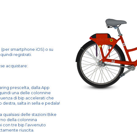
e (per smartphone iOS) o su
uindi registrati.
 se acquistare:
aring prescelta, dalla App
quindi una delle colonnine
quenza di bip accelerati che
o destra, salta in sella e pedala!
a qualsiasi delle stazioni Bike
terno della colonnina
i con tre bip l’avvenuto
ttamente riuscita.