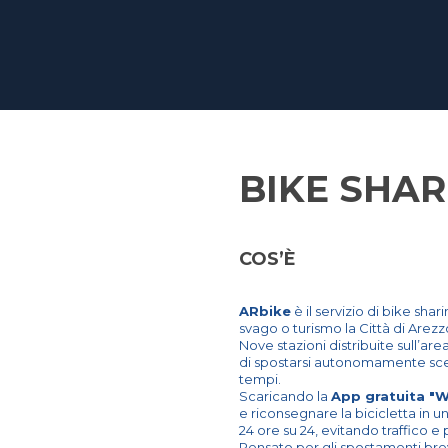
BIKE SHAR
COS’È
ARbike
è il servizio di bike sha
svago o turismo la Città di Arezz
Nove stazioni distribuite sull’ar
di spostarsi autonomamente sceg
tempi.
Scaricando la
App gratuita "W
e riconsegnare la bicicletta in una 
24 ore su 24, evitando traffico 
Pensato per gli spostamenti brevi