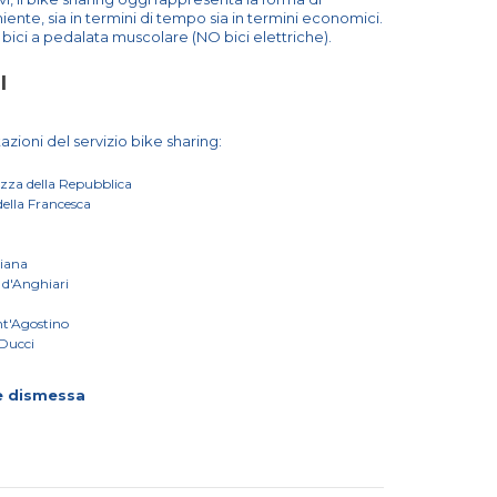
te, sia in termini di tempo sia in termini economici.
bici a pedalata muscolare (NO bici elettriche).
I
azioni del servizio bike sharing:
zza della Repubblica
della Francesca
ziana
 d'Anghiari
nt'Agostino
 Ducci
e dismessa