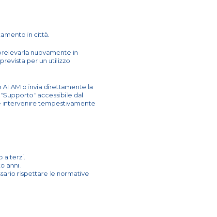
stamento in città.
i prelevarla nuovamente in
prevista per un utilizzo
 ATAM o invia direttamente la
 "Supporto" accessibile dal
e e intervenire tempestivamente
a terzi.
to anni.
ssario rispettare le normative