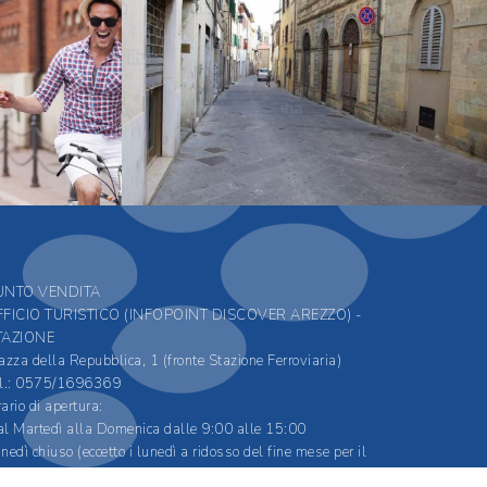
UNTO VENDITA
FFICIO TURISTICO (INFOPOINT DISCOVER AREZZO) -
TAZIONE
azza della Repubblica, 1 (fronte Stazione Ferroviaria)
l.: 0575/1696369
ario di apertura:
l Martedì alla Domenica dalle 9:00 alle 15:00
nedì chiuso (eccetto i lunedì a ridosso del fine mese per il
nnovo degli abbonamenti)