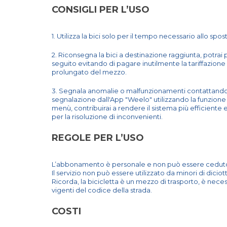
CONSIGLI PER L’USO
1. Utilizza la bici solo per il tempo necessario allo spo
2. Riconsegna la bici a destinazione raggiunta, potra
seguito evitando di pagare inutilmente la tariffazione 
prolungato del mezzo.
3. Segnala anomalie o malfunzionamenti contattando
segnalazione dall'App "Weelo" utilizzando la funzione
menù, contribuirai a rendere il sistema più efficient
per la risoluzione di inconvenienti.
REGOLE PER L’USO
L’abbonamento è personale e non può essere ceduto 
Il servizio non può essere utilizzato da minori di diciot
Ricorda, la bicicletta è un mezzo di trasporto, è nece
vigenti del codice della strada.
COSTI