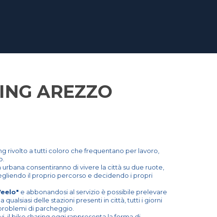
ING AREZZO
ring rivolto a tutti coloro che frequentano per lavoro,
o.
ea urbana consentiranno di vivere la città su due ruote,
liendo il proprio percorso e decidendo i propri
eelo"
e abbonandosi al servizio è possibile prelevare
qualsiasi delle stazioni presenti in città, tutti i giorni
e problemi di parcheggio.
, il bike sharing oggi rappresenta la forma di