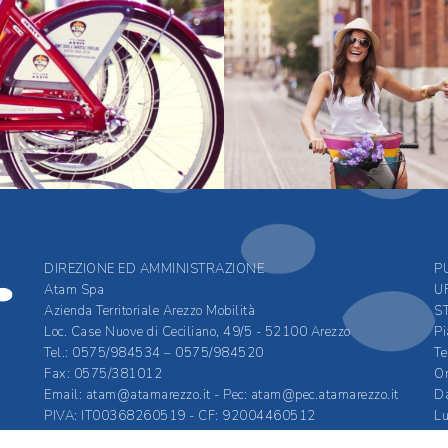
DIREZIONE ED AMMINISTRAZIONE
P
Atam Spa
U
Azienda Territoriale Arezzo Mobilità
S
Loc. Case Nuove di Ceciliano, 49/5 - 52100 Arezzo
Pi
Tel.: 0575/984534 – 0575/984520
Te
Fax: 0575/381012
Or
Email:
atam@atamarezzo.it
- Pec:
atam@pec.atamarezzo.it
Da
PIVA: IT00368260519 - CF: 92004460512
Lu
REA 106838 - Cap soc. 4.811.714,00 i.v.
ri