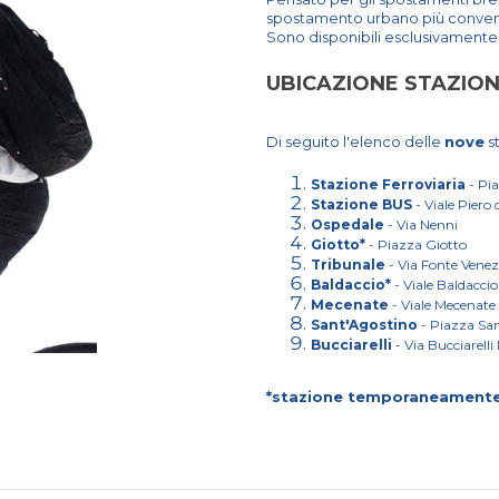
spostamento urbano più convenien
Sono disponibili esclusivamente 
UBICAZIONE STAZION
Di seguito l'elenco delle
nove
st
Stazione Ferroviaria
- Pia
Stazione BUS
- Viale Piero 
Ospedale
- Via Nenni
Giotto*
- Piazza Giotto
Tribunale
- Via Fonte Vene
Baldaccio*
- Viale Baldaccio
Mecenate
- Viale Mecenate
Sant'Agostino
- Piazza Sa
Bucciarelli
- Via Bucciarelli
*stazione temporaneament