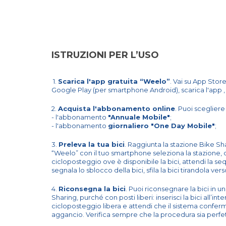
ISTRUZIONI PER L’USO
1.
Scarica l'app gratuita “Weelo”
. Vai su App Stor
Google Play (per smartphone Android), scarica l'app , q
2.
Acquista l'abbonamento online
. Puoi scegliere
- l'abbonamento
"Annuale Mobile"
;
- l'abbonamento
giornaliero "One Day Mobile"
;
3.
Preleva la tua bici
. Raggiunta la stazione Bike Sh
“Weelo” con il tuo smartphone seleziona la stazione, 
cicloposteggio ove è disponibile la bici, attendi la se
segnala lo sblocco della bici, sfila la bici tirandola vers
4.
Riconsegna la bici
. Puoi riconsegnare la bici in un
Sharing, purché con posti liberi: inserisci la bici all’in
cicloposteggio libera e attendi che il sistema conferm
aggancio. Verifica sempre che la procedura sia perfe