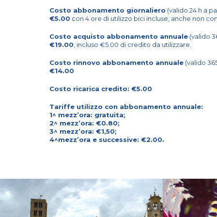
Costo abbonamento giornaliero
(valido 24 h a pa
€5.00
con 4 ore di utilizzo bici incluse, anche non co
Costo acquisto abbonamento annuale
(valido 3
€19.00
, incluso €5.00 di credito da utilizzare.
Costo rinnovo abbonamento annuale
(valido 365
€14.00
Costo ricarica credito: €5.00
Tariffe utilizzo con abbonamento annuale:
1^ mezz’ora: gratuita;
2^ mezz’ora: €0.80;
3^ mezz’ora: €1,50;
4^mezz’ora e successive: €2.00.