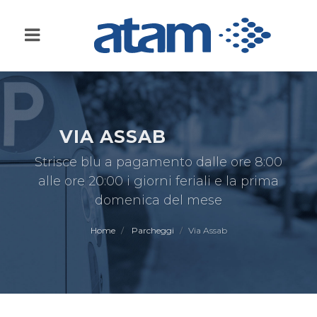
VIA ASSAB
Strisce blu a pagamento dalle ore 8:00
alle ore 20:00 i giorni feriali e la prima
domenica del mese
Home
Parcheggi
Via Assab