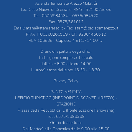
Azienda Territoriale Arezzo Mobilità
Loc. Case Nuove di Ceciliano, 49/5 - 52100 Arezzo
Tel.: 0575/984534 – 0575/984520
Fax: 0575/381012
Email:
atam@atamarezzo.it
- Pec:
atam@pec.atamarezzo.it
PIVA: IT00368260519 - CF: 92004460512
REA 106838 - Cap soc. 4.811.714,00 i.v.
Orario di apertura degli uffici:
Tutti i giorni compreso il sabato
dalle ore 8.00 alle ore 14.00
Il lunedì anche dalle ore 15.30 - 18.30.
Privacy Policy
PUNTO VENDITA
UFFICIO TURISTICO (INFOPOINT DISCOVER AREZZO) -
STAZIONE
Piazza della Repubblica, 1 (fronte Stazione Ferroviaria)
Tel.: 0575/1696369
Orario di apertura:
Dal Martedì alla Domenica dalle 9:00 alle 15:00