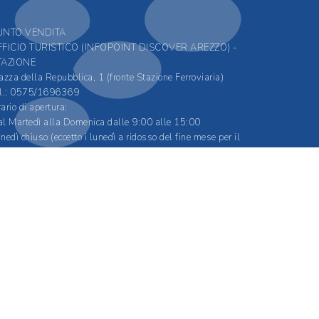
UNTO VENDITA
FFICIO TURISTICO (INFOPOINT DISCOVER AREZZO) -
TAZIONE
azza della Repubblica, 1 (fronte Stazione Ferroviaria)
l.: 0575/1696369
ario di apertura:
l Martedì alla Domenica dalle 9:00 alle 15:00
nedì chiuso (eccetto i lunedì a ridosso del fine mese per il
nnovo degli abbonamenti)