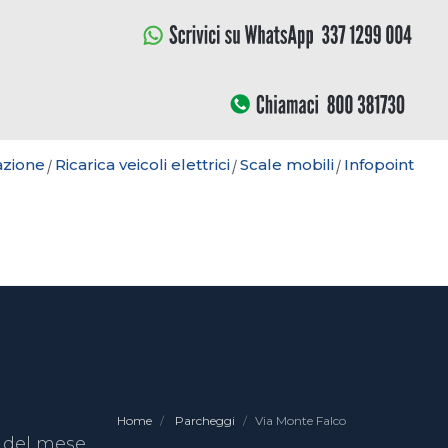
azione
Ricarica veicoli elettrici
Scale mobili
Infopoint
Home
Parcheggi
Via Monte Falco
a del mese