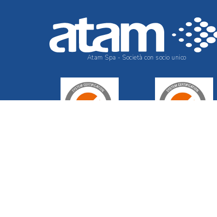
Atam Spa - Società con socio unico
Certificato IT23/00000484
Certificato IT23/00000