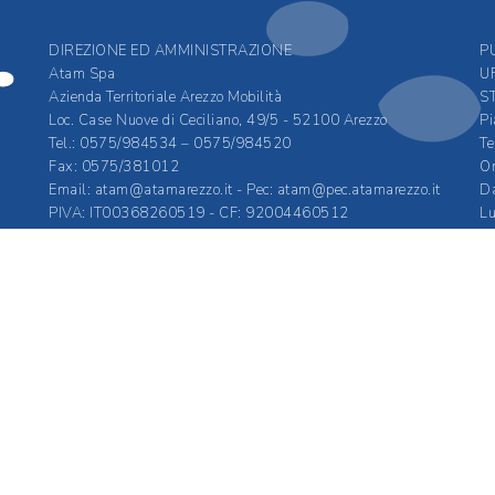
DIREZIONE ED AMMINISTRAZIONE
P
Atam Spa
U
Azienda Territoriale Arezzo Mobilità
S
Loc. Case Nuove di Ceciliano, 49/5 - 52100 Arezzo
Pi
Tel.: 0575/984534 – 0575/984520
Te
Fax: 0575/381012
Or
Email:
atam@atamarezzo.it
- Pec:
atam@pec.atamarezzo.it
Da
PIVA: IT00368260519 - CF: 92004460512
Lu
REA 106838 - Cap soc. 4.811.714,00 i.v.
ri
Orario di apertura degli uffici:
537
Tutti i giorni compreso il sabato
dalle ore 8.00 alle ore 14.00
Il lunedì anche dalle ore 15.30 - 18.30.
Privacy Policy
by
Quantico