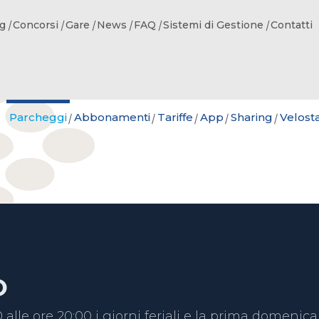
g
Concorsi
Gare
News
FAQ
Sistemi di Gestione
Contatti
Parcheggi
Abbonamenti
Tariffe
App
Sharing
Velost
O
 alle ore 20:00 i giorni feriali e la prima domenic